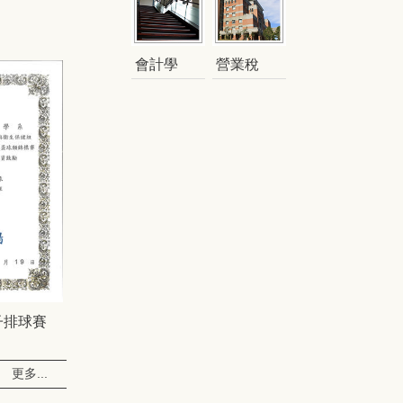
會計學
營業稅
子排球賽
更多...