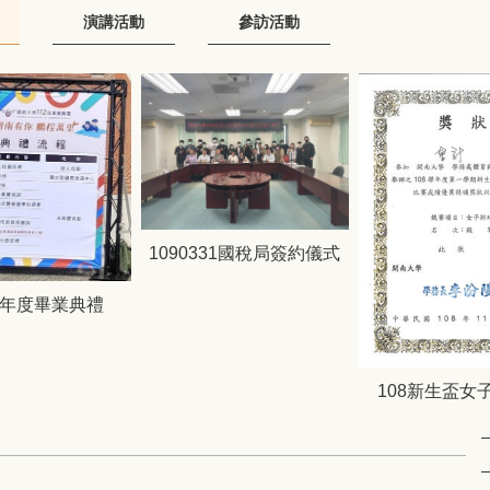
演講活動
參訪活動
1090331國稅局簽約儀式
學年度畢業典禮
108新生盃女