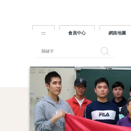
跳
到
主
要
內
:::
會員中心
網路地圖
容
區
搜尋