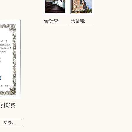
會計學
營業稅
子排球賽
更多...