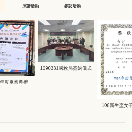
演講活動
參訪活動
1090331國稅局簽約儀式
學年度畢業典禮
108新生盃女