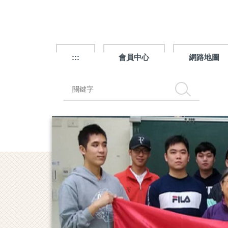
跳
到
主
要
內
:::
會員中心
網路地圖
容
區
搜尋