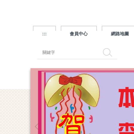
跳
到
主
要
內
:::
會員中心
網路地圖
容
區
搜尋