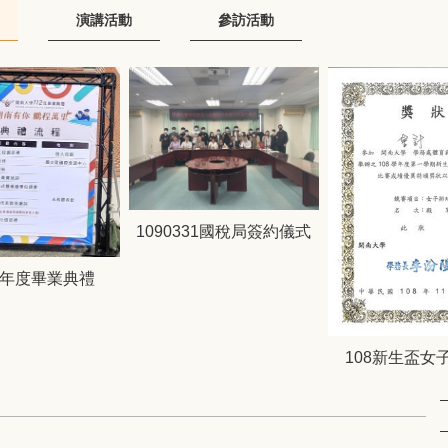
演講活動
參訪活動
1090331國稅局簽約儀式
學年度畢業典禮
108新生盃女