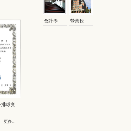
會計學
營業稅
子排球賽
更多...