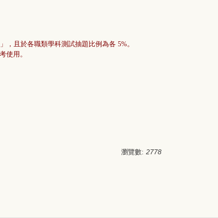
」，且於各職類學科測試抽題比例為各 5%。
載參考使用。
瀏覽數:
2778