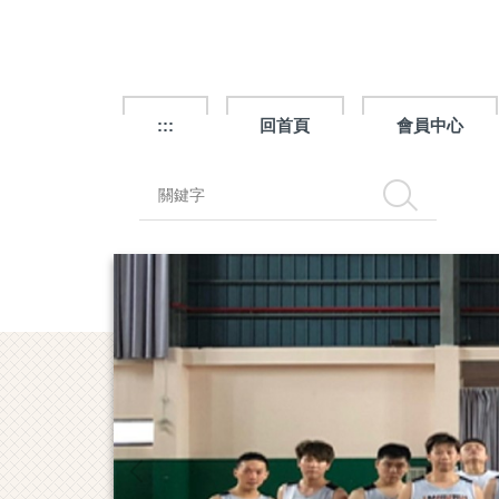
跳
到
主
要
內
:::
回首頁
會員中心
容
區
搜尋